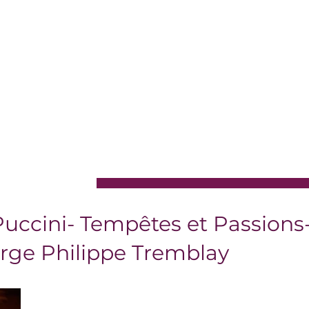
Madame Montserrat Caballé en Espagne, Elizabeth N
Simone Alaimo en Italie. En 2017, elle a atteint la d
pour chanteurs d'opéra à Sibiu, en Roumanie.
Lara est diplômée en chimie de l'Université libanai
Conservatoire national libanais de musique en 2014 
de l'Université Tor Vergata de Rome en 2018.
Lara est une professeure de chant et coach vocale tr
de musique La Fabbrica au Liban et au Canada. Elle a
programme Broadway de la YES Academy en août 20
participer à des événements pour American Voices
international.
uccini- Tempêtes et Passions
erge Philippe Tremblay