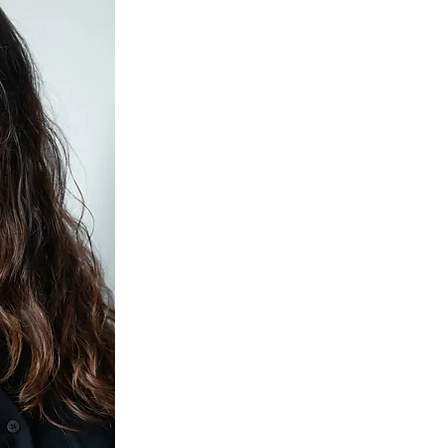
veloutée et sa touchante interprétation.
LARA JOKHADAR vient tout juste de briller en mars
Tempêtes et Passions en interprétant les héroïnes d
amour avec Puccini" et a magnifiquement interprété
FestivalOpéra de Saint-Eustache en juillet dernier a
lyrique, sa solide technique et ses dons de comédienne
récital au Centre Culturel Le Chenail avec notre Pi
Lara est apparue dans de nombreux rôles d'opéra su
dans La Cecchina ou La Buona Figliola de Piccini, à
Rome sous la direction de Gabriele Bonolis, "Comt
Figaro de Mozart, "Fiordiligi" également dans Cosi 
Cavalleria Rusticana de Pietro Mascagni et « Abla » d
» de Maroun Al-Rahi à l'Opéra Royal de Mascate, O
direction de Nayer Nagui avec qui elle a interprété l
Bibliotheca Alexandria, Égypte en octobre 2021. En 
sacré s’enrichit du Misa Tango de Palmeri dirigé pa
Elle a chanté sous la direction du chef autrichien 
Lubnan Baalbaki avec l'Orchestre Philharmonique du
Maalouly avec l'Orchestre Orpheus à l'Opéra de Dam
une artiste invitée récurrente et dans le Stabat Ma
Résonantes sous la direction de Joe Daou. Toujours
elle s'est produite au Festival de Beiteddine en juille