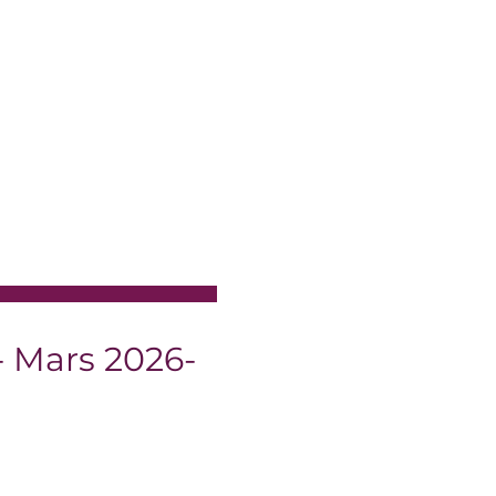
orberg- Schulz en Italie et
emi-finale du concours Vox Artis
se, en chant classique du
et en études avancées d'opéra
ès fervente dans sa propre école
 coaché les étudiants du
23 à Beyrouth et continue de
. / YES Academy au niveau
- Mars 2026-