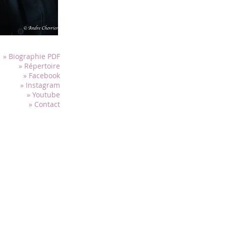
Elle a chanté le rôle de « Fatima » dans la première
Khalil Rahme en novembre 2021 et a tourné avec cet
Elle a également créé dans l'opéra « The Dream » de
Telephasa en mai 2022, ainsi que dans l'album "Da
même compositeur, dans une série de concerts à Bel
» Biographie PDF
» Répertoire
Lara est la co-compositrice, aux côtés d'Elie Chaho
Supper to Resurrection » créé à Beyrouth avec l'
» Facebook
le 8 avril 2022 et y a chanté le rôle de Marie- Madel
» Instagram
Avessian.
» Youtube
» Contact
Son premier album, « Fajr », est sorti en juin 2023 
de chansons de styles variés, chaque morceau dédié
parcours musical.
En 2011, elle a chanté l'hymne hourrite H6, la plus
trouvée à Ougarit, telle que déchiffrée par l'arche
en 2020 elle a repris ses variations dans les « Hurr
cordes du compositeur gallois Alex. J Mills. Elle s'i
archéologie à l'Université Libanaise et travaille 
dédié à la réinvention et à l'arrangement des chant
Elle voyage régulièrement en Europe pour parfaire sa
personnalités marquantes dans de nombreuses ma