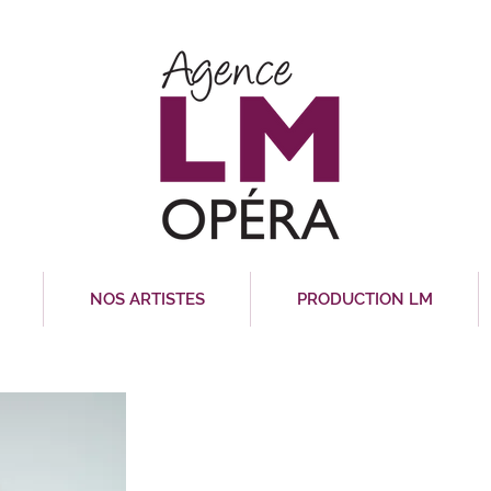
NOS ARTISTES
PRODUCTION LM
LARA JOKHADAR
Soprano
La Soprano libano-canadienne Lara Jokhadar impres