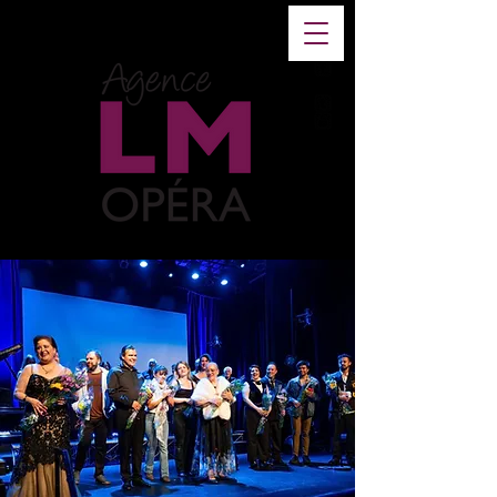
FR
-
EN