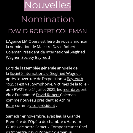
Nouvelles
Nomination
DAVID ROBERT COLEMAN
L'Agence LM Opéra est fière de vous annoncer
la nomination de Maestro David Robert
Coleman Président de
International Siegfried
Wagner Society Bayreuth
.
Lors de l'assemblée générale annuelle de
la
Société internationale Siegfried Wagner
,
après l'ouverture de l'exposition «
Bayreuth
1925 : Festival, Symphonie, Victimes de la folie
»
au « RW21 » le 24 juillet 2025, les
membres
ont
élu à l'unanimité
David Robert
Coleman
comme nouveau
président
et
Achim
Bahr
comme
vice- président
.
Samedi 1er novembre, avait lieu la Grande
Première de l'Opéra de chambre « Hans im
Glück » de notre Fameux Compositeur et Chef
d'Orchestre David Robert Coleman, au